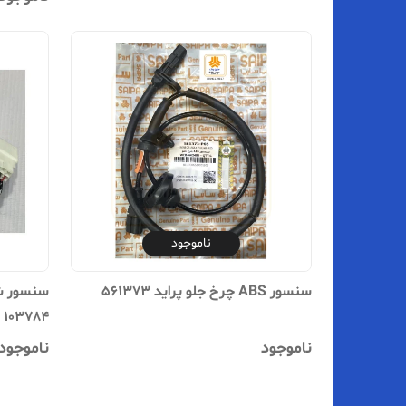
ناموجود
سنسور ABS چرخ جلو پراید 561373
سنسور ش
103784
ناموجود
ناموجود