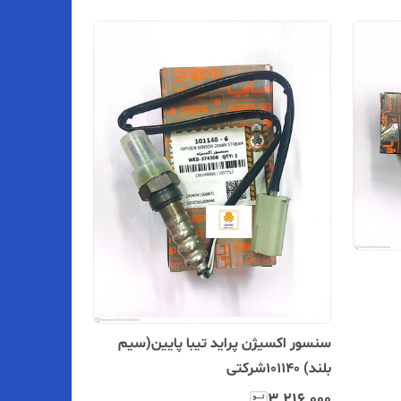
سنسور اکسیژن پراید تیبا پایین(سیم
بلند) 101140شرکتی
۳٬۲۱۶٬۰۰۰