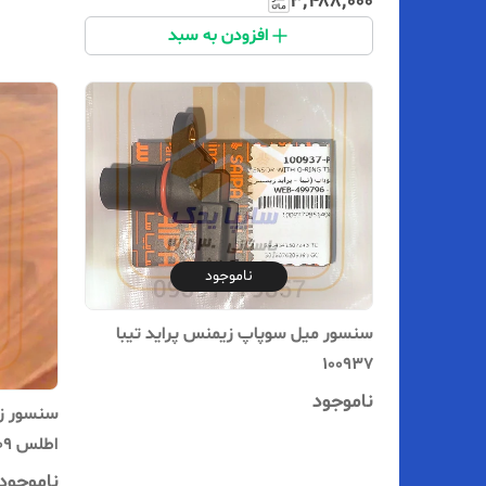
۳٬۴۸۸٬۰۰۰
افزودن به سبد
ناموجود
سنسور میل سوپاپ زیمنس پراید تیبا
100937
ناموجود
سنسور زا
اطلس 108609
ناموجود