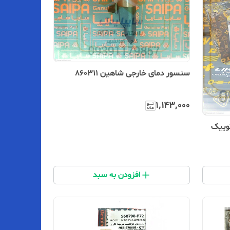
سنسور دمای خارجی شاهین 860311
۱٬۱۴۳٬۰۰۰
وییک
افزودن به سبد