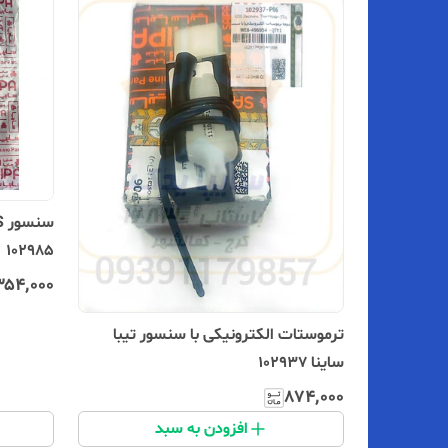
102985
۳۵۴٬۰۰۰
ترموستات الکترونیکی با سنسور تیبا
ساینا 102937
۸۷۴٬۰۰۰
افزودن به سبد