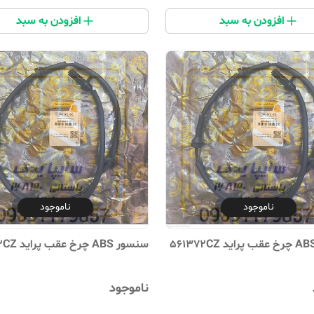
افزودن به سبد
افزودن به سبد
ناموجود
ناموجود
سنسور ABS چرخ عقب پراید 561372CZ
ناموجود