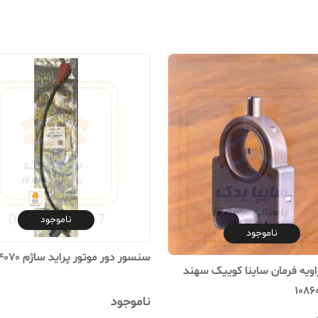
ناموجود
ناموجود
سنسور دور موتور پراید ساژم 514070
ویه فرمان ساینا کوییک سهند
ناموجود