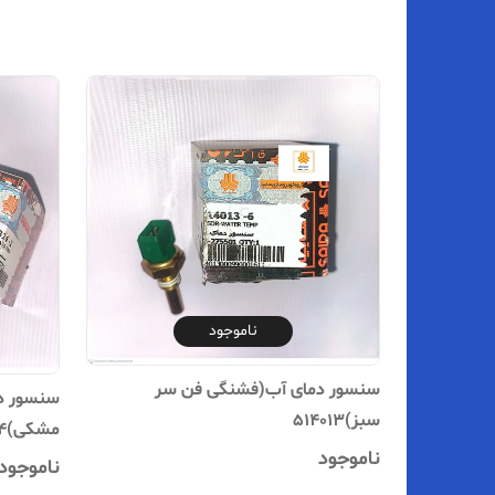
ناموجود
سنسور دمای آب(فشنگی فن سر
سنسور د
سبز)514013
مشکی)524014
ناموجود
ناموجود