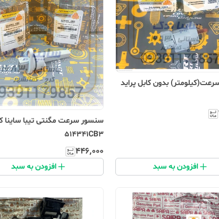
عت(کیلومتر) بدون کابل پراید
سنسور سرعت مگنتی تیبا ساینا ک
514341CB3
۴۴۶٬۰۰۰
افزودن به سبد
افزودن به سبد