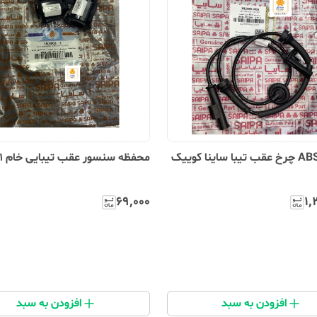
سنسور ABS چرخ عقب تیبا ساینا کوییک
محفظه سنسور عقب تیبایی خام 102801
۶۹٬۰۰۰
۱٬
افزودن به سبد
افزودن به سبد