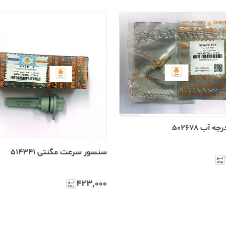
 آب 502678
سنسور سرعت مگنتی 514341
۴۲۳٬۰۰۰