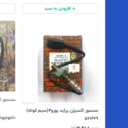
افزودن به سبد
سنسور ABS چرخ عقب پراید 561372CZ
سنسور اکسیژن پراید یورو۴(سیم کوتاه)
ناموجود
561469