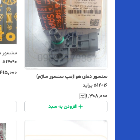
سنسور سر
514090
۴۱۵٬۰۰۰
سنسور دمای هوا(مپ سنسور ساژم)
۵14016 پراید
۱٬۳۰۸٬۰۰۰
افزودن به سبد