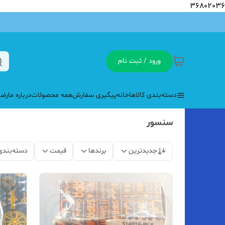
36802036
ورود / ثبت نام
دسته‌بندی کالاها
خانه
پیگیری سفارش
همه محصولات
درباره ما
رضا
سنسور
جدیدترین
برندها
قیمت
دسته‌بندی