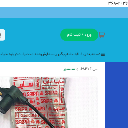
36802036
ورود / ثبت نام
دسته‌بندی کالاها
خانه
پیگیری سفارش
همه محصولات
درباره ما
رضا
اس آ ۱۶۸۳۰
سنسور