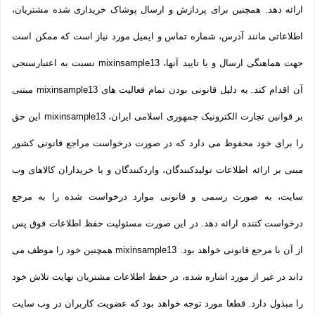
ارائه دهد. همچنین برای پردازش و ارسال پوشاک خریداری شده مشتریان،
اطلاعاتی مانند آدرس، شماره تماس و ایمیل مورد نیاز است که ممکن است
جهت هماهنگی ارسال و یا تایید آنها، mixinsample13 نسبت به اعتبارسنجی
آن اقدام کند. به دلیل قانونی بودن تمام فعالیت های mixinsample13 مبتنی
بر قوانین تجارت الکترونیک جمهوری اسلامی ایران، mixinsample13 این حق
را برای خود محفوظ می دارد که در صورت درخواست مراجع قانونی کشور
مبنی بر ارائه اطلاعات تولیدکنندگان، واردکنندگان و یا خریداران کالاهای وب
سایت، به صورت رسمی و قانونی موارد درخواست شده را به مرجع
درخواست کننده ارائه دهد. در این صورت مسئولیت حفظ اطلاعات فوق پس
از آن با مرجع قانونی خواهد بود. mixinsample13 همچنین خود را موظف می
داند در غیر از مورد اشاره شده، در حفظ اطلاعات مشتریان نهایت تلاش خود
را مبذول دارد. قطعا مورد توجه خواهد بود که عضویت کاربران در وب سایت