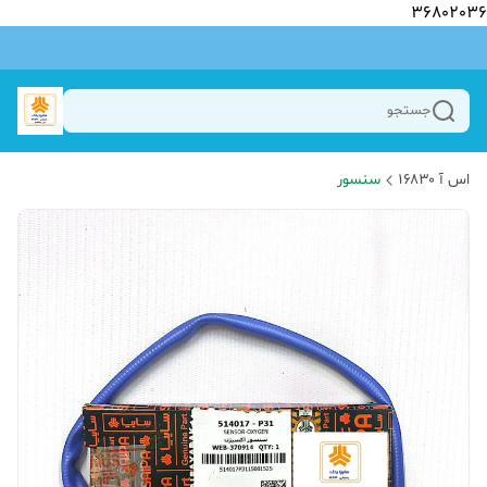
36802036
جستجو
اس آ ۱۶۸۳۰
سنسور