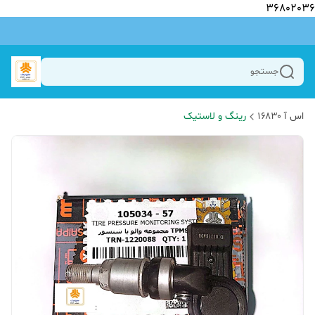
36802036
جستجو
اس آ ۱۶۸۳۰
رینگ و لاستیک