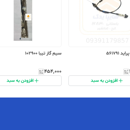
د 561791
سیم گاز تیبا 102900
۴۵۴٬۰۰۰
افزودن به سبد
افزودن به سبد