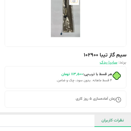
سیم گاز تیبا 102900
برند:
سایپا یدک
هر قسط با ترب‌پی:
۱۱۳٬۵۰۰
تومان
۴ قسط ماهانه. بدون سود، چک و ضامن.
زمان آماده‌سازی
5
روز کاری
نظرات کاربران