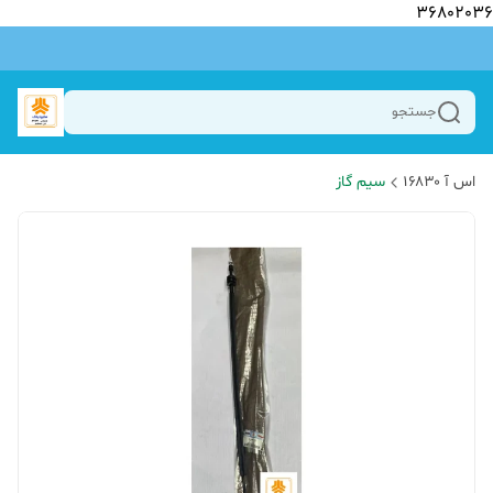
36802036
جستجو
اس آ ۱۶۸۳۰
سیم گاز