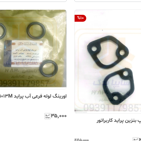
%
10
اورینگ لوله فرعی آب پراید 1013M
۳۵٬۰۰۰
بنزین پراید کاربراتور
۴۴۵٬۰۰۰