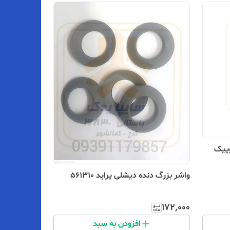
وییک
واشر بزرگ دنده دیشلی پراید 561310
۱۷۲٬۰۰۰
افزودن به سبد