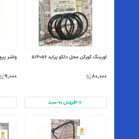
اورینگ کورکن محل دلکو پراید 514056
واشر پیچ ت
۹٬۰۰۰
۸۰٬۰۰۰
افزودن به سبد