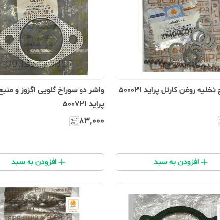
خلیه روغن کارتل پراید 500031
واشر دو سوراخ گلویی اگزوز و منب
پراید 500731
۸۳٬۰۰۰
افزودن به سبد
افزودن به سبد