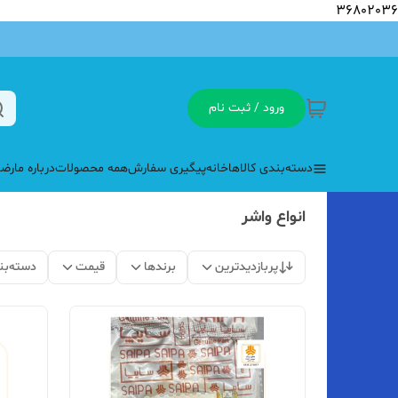
36802036
ورود / ثبت نام
دسته‌بندی کالاها
خانه
پیگیری سفارش
همه محصولات
درباره ما
رضا
انواع واشر
پربازدیدترین
برندها
قیمت
دسته‌بن