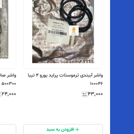
واشر آببندی ترموستات پراید یورو ۴ تیبا
واشر صافی
500300
100046
۲۴٬۰۰۰
۴۳٬۰۰۰
افزودن به سبد