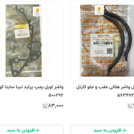
واشر هلالی عقب و جلو کارتل
واشر اویل پمپ پراید تیبا ساینا ک
500292
۸۳٬۰۰۰
افزودن به سبد
افزودن به سبد