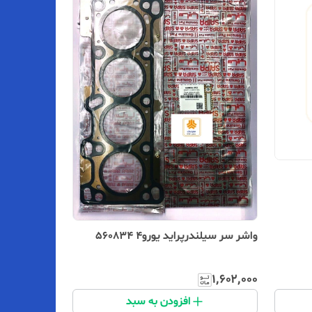
واشر سر سیلندرپراید یورو۴ 560834
۱٬۶۰۲٬۰۰۰
افزودن به سبد