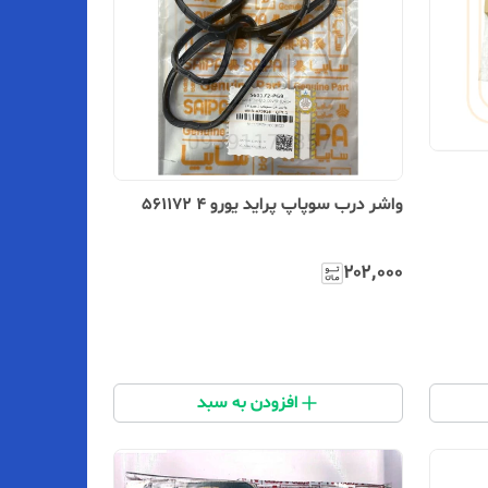
واشر درب سوپاپ پراید یورو 4 561172
۲۰۲٬۰۰۰
افزودن به سبد