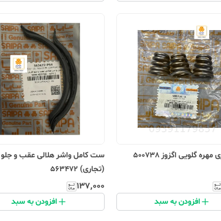
مهره گلویی اگزوز 500738
ست کامل واشر هلالی عقب و جلو ک
(تجاری) 563472
۱۳۷٬۰۰۰
افزودن به سبد
افزودن به سبد