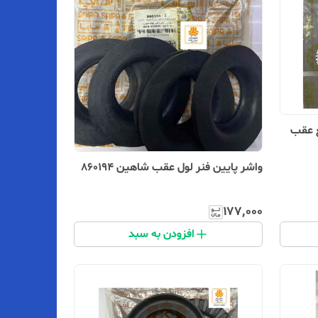
ع عقب
واشر پایین فنر لول عقب شاهین 860194
۱۷۷٬۰۰۰
افزودن به سبد