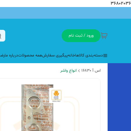
36802036
ورود / ثبت نام
دسته‌بندی کالاها
خانه
پیگیری سفارش
همه محصولات
درباره ما
رضا
اس آ ۱۶۸۳۰
انواع واشر