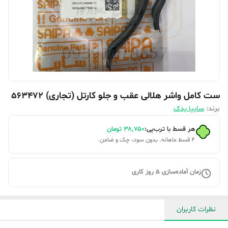
ست کامل واشر هلالی عقب و جلو کارتل (تجاری) 563472
برند:
سایپا یدک
هر قسط با ترب‌پی:
۳۸٬۷۵۰
تومان
۴ قسط ماهانه. بدون سود، چک و ضامن.
زمان آماده‌سازی
5
روز کاری
نظرات کاربران