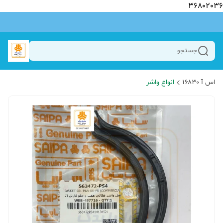
36802036
جستجو
اس آ ۱۶۸۳۰
انواع واشر