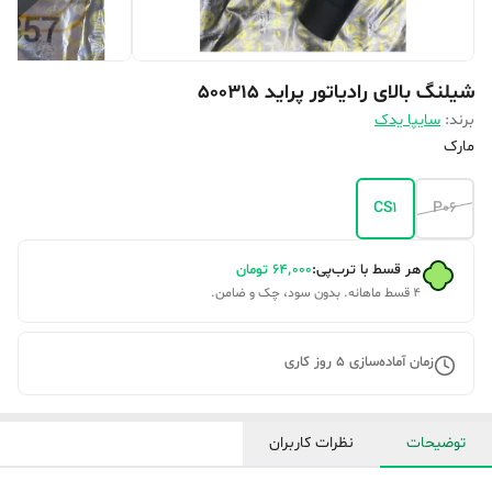
شیلنگ بالای رادیاتور پراید 500315
برند:
سایپا یدک
مارک
CS1
P06
هر قسط با ترب‌پی:
۶۴٬۰۰۰
تومان
۴ قسط ماهانه. بدون سود، چک و ضامن.
زمان آماده‌سازی
5
روز کاری
توضیحات
نظرات کاربران