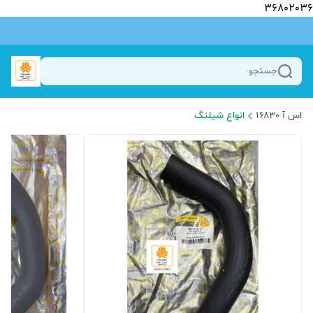
36802036
جستجو
اس آ ۱۶۸۳۰
انواع شیلنگ