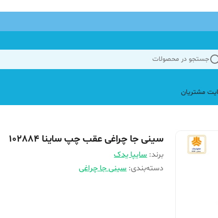
جستجو در محصولات
یت مشتریان
سینی جا چراغی عقب چپ ساینا 102884
برند:
سایپا یدک
دسته‌بندی
:
سینی جا چراغی