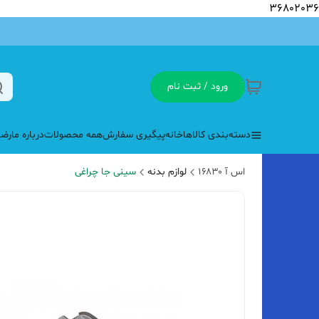
36802036
ورود / ثبت نام
دسته‌بندی کالاها
خانه
پیگیری سفارش
همه محصولات
درباره ما
رضا
اس آ ۱۶۸۳۰
لوازم بدنه
سینی جا چراغی