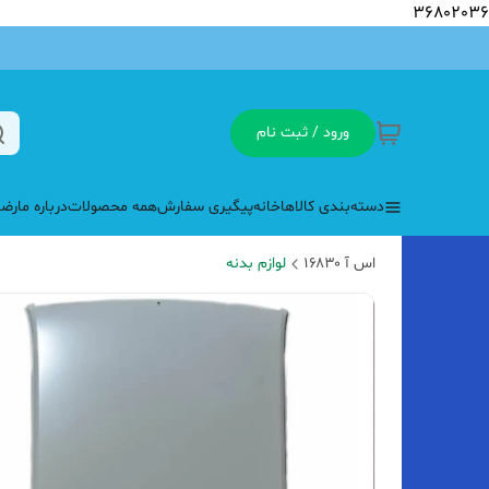
36802036
ورود / ثبت نام
دسته‌بندی کالاها
خانه
پیگیری سفارش
همه محصولات
درباره ما
رضا
اس آ ۱۶۸۳۰
لوازم بدنه