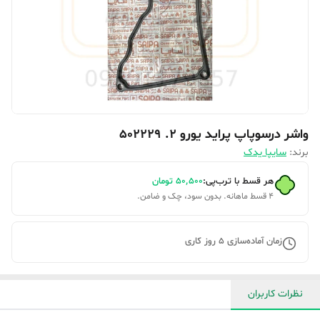
واشر درسوپاپ پراید یورو ۲. 502229
برند:
سایپا یدک
هر قسط با ترب‌پی:
۵۰٬۵۰۰
تومان
۴ قسط ماهانه. بدون سود، چک و ضامن.
زمان آماده‌سازی
5
روز کاری
نظرات کاربران