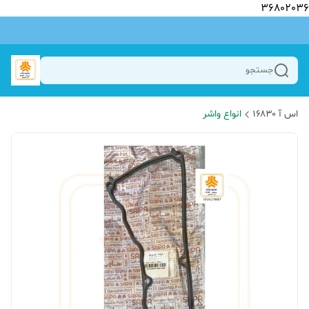
36802036
جستجو
اس آ ۱۶۸۳۰
انواع واشر