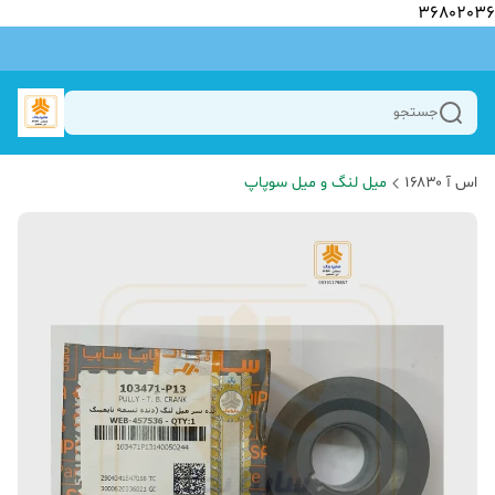
36802036
جستجو
اس آ ۱۶۸۳۰
میل لنگ و میل سوپاپ