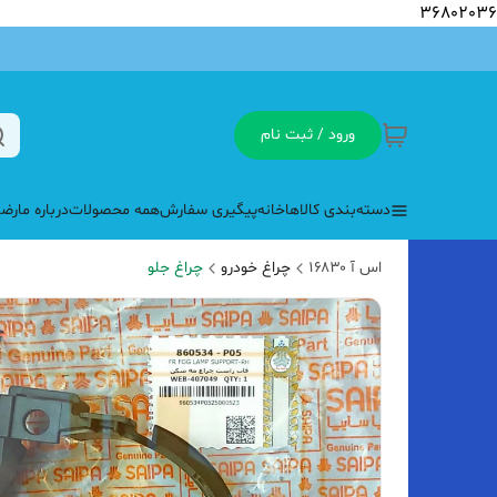
36802036
ورود / ثبت نام
دسته‌بندی کالاها
خانه
پیگیری سفارش
همه محصولات
درباره ما
رضا
اس آ ۱۶۸۳۰
چراغ خودرو
چراغ جلو