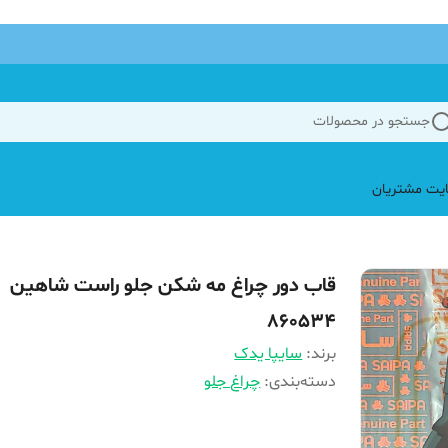
جستجو در محصولات
یت مشتریان
قاب دور چراغ مه شکن جلو راست شاهین
860534
برند:
سایپا یدک
دسته‌بندی
:
چراغ جلو