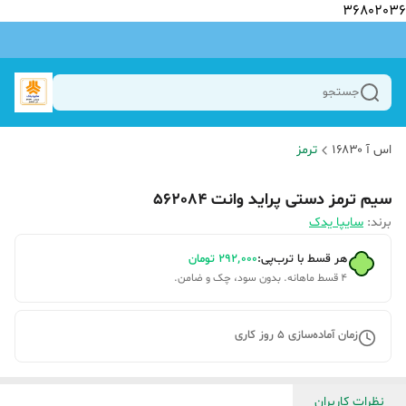
36802036
جستجو
اس آ ۱۶۸۳۰
ترمز
سیم ترمز دستی پراید وانت 562084
برند:
سایپا یدک
هر قسط با ترب‌پی:
۲۹۲٬۰۰۰
تومان
۴ قسط ماهانه. بدون سود، چک و ضامن.
زمان آماده‌سازی
5
روز کاری
نظرات کاربران