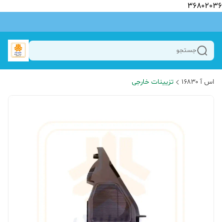
36802036
جستجو
اس آ ۱۶۸۳۰
تزیینات خارجی