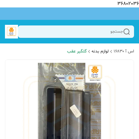
36802036
جستجو
اس آ ۱۶۸۳۰
لوازم بدنه
گلگیر عقب