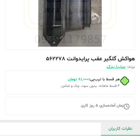
هواکش گلگیر عقب پرایدوانت 562278
برند:
سایپا یدک
هر قسط با ترب‌پی:
۸۱٬۰۰۰
تومان
۴ قسط ماهانه. بدون سود، چک و ضامن.
زمان آماده‌سازی
5
روز کاری
نظرات کاربران