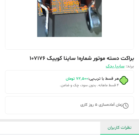
براکت دسته موتور شماره1 ساینا کوییک 107176
برند:
سایپا یدک
هر قسط با ترب‌پی:
۷۲٬۵۰۰
تومان
۴ قسط ماهانه. بدون سود، چک و ضامن.
زمان آماده‌سازی
5
روز کاری
نظرات کاربران