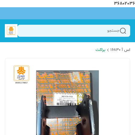
36802036
جستجو
اس آ ۱۶۸۳۰
براکت