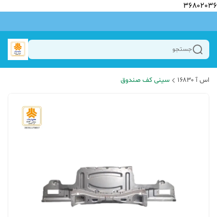
36802036
جستجو
اس آ ۱۶۸۳۰
سینی کف صندوق