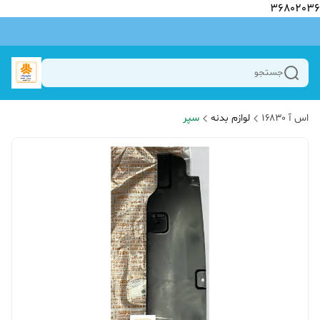
36802036
جستجو
اس آ ۱۶۸۳۰
لوازم بدنه
سپر