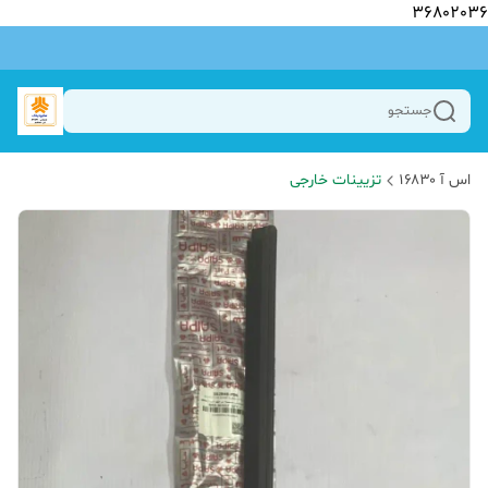
36802036
جستجو
اس آ ۱۶۸۳۰
تزیینات خارجی