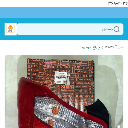
36802036
جستجو
اس آ ۱۶۸۳۰
چراغ خودرو