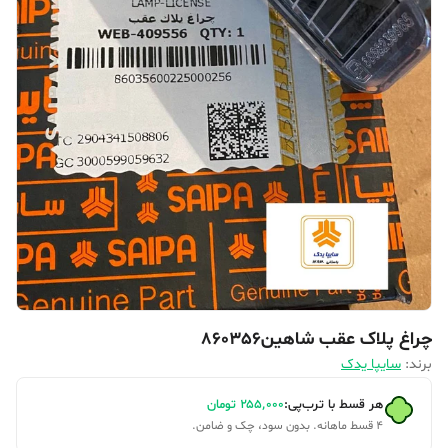
چراغ پلاک عقب شاهین860356
برند:
سایپا یدک
هر قسط با ترب‌پی:
۲۵۵٬۰۰۰
تومان
۴ قسط ماهانه. بدون سود، چک و ضامن.