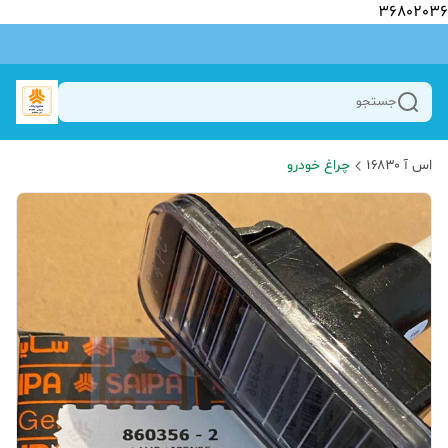
36802036
جستجو
اس آ ۱۶۸۳۰
چراغ خودرو