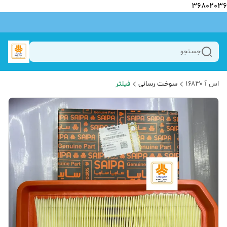
36802036
جستجو
اس آ ۱۶۸۳۰
سوخت رسانی
فیلتر