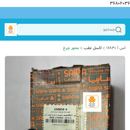
36802036
جستجو
اس آ ۱۶۸۳۰
اکسل عقب
محور چرخ