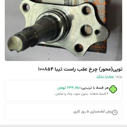
توپی(محور) چرخ عقب راست تیبا 100854
برند:
سایپا یدک
هر قسط با ترب‌پی:
۲۳۴٬۲۵۰
تومان
۴ قسط ماهانه. بدون سود، چک و ضامن.
زمان آماده‌سازی
5
روز کاری