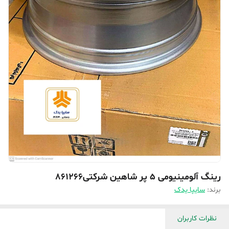
رینگ آلومینیومی ۵ پر شاهین شرکتی861266
برند:
سایپا یدک
نظرات کاربران