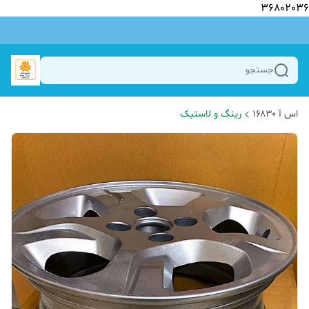
36802036
جستجو
اس آ ۱۶۸۳۰
رینگ و لاستیک