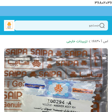
36802036
جستجو
اس آ ۱۶۸۳۰
تزیینات خارجی