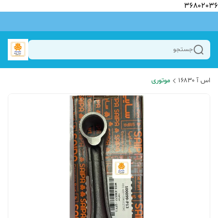
36802036
جستجو
اس آ ۱۶۸۳۰
موتوری