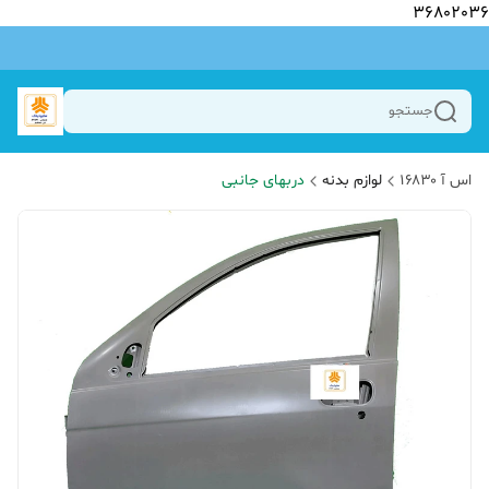
36802036
جستجو
اس آ ۱۶۸۳۰
لوازم بدنه
دربهای جانبی