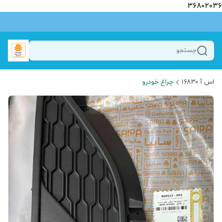
36802036
جستجو
اس آ ۱۶۸۳۰
چراغ خودرو