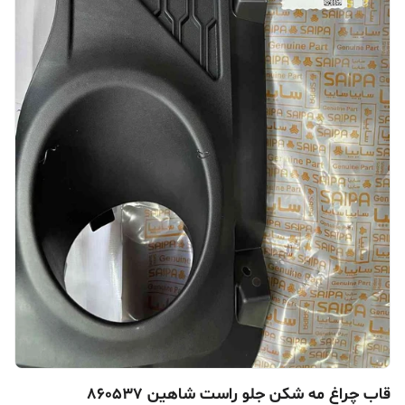
قاب چراغ مه شکن جلو راست شاهین 860537‎