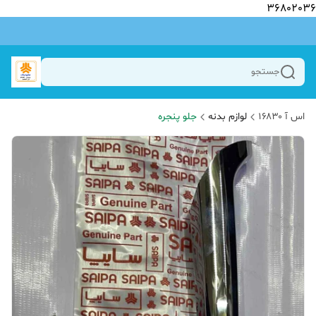
36802036
جستجو
اس آ ۱۶۸۳۰
لوازم بدنه
جلو پنجره