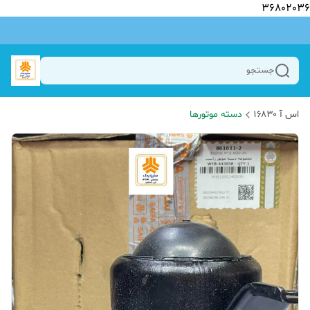
36802036
جستجو
اس آ ۱۶۸۳۰
دسته موتورها