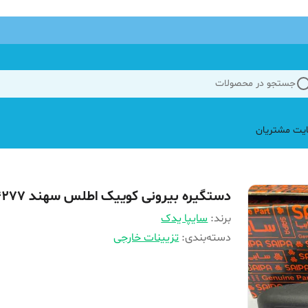
جستجو در محصولات
یت مشتریان
دستگیره بیرونی کوییک اطلس سهند 104277
برند:
سایپا یدک
دسته‌بندی
:
تزیینات خارجی