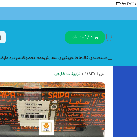
36802036
ورود / ثبت نام
دسته‌بندی کالاها
خانه
پیگیری سفارش
همه محصولات
درباره ما
رضا
اس آ ۱۶۸۳۰
تزیینات خارجی