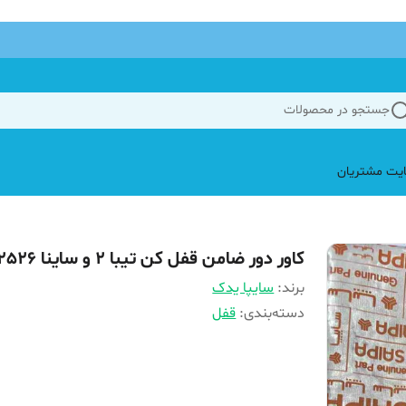
جستجو در محصولات
یت مشتریان
کاور دور ضامن قفل کن تیبا ۲ و ساینا 102526
برند:
سایپا یدک
دسته‌بندی
:
قفل