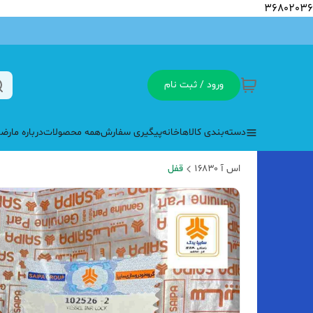
36802036
ورود / ثبت نام
دسته‌بندی کالاها
خانه
پیگیری سفارش
همه محصولات
درباره ما
رضا
اس آ ۱۶۸۳۰
قفل