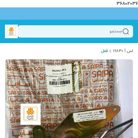
36802036
جستجو
اس آ ۱۶۸۳۰
قفل