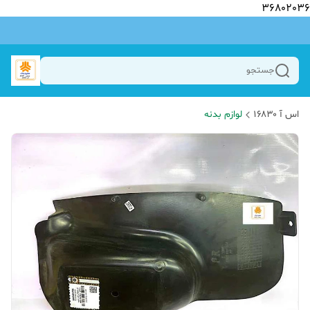
36802036
جستجو
اس آ ۱۶۸۳۰
لوازم بدنه