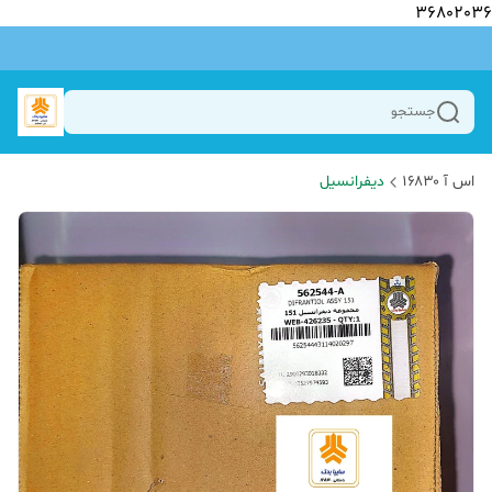
36802036
جستجو
اس آ ۱۶۸۳۰
دیفرانسیل