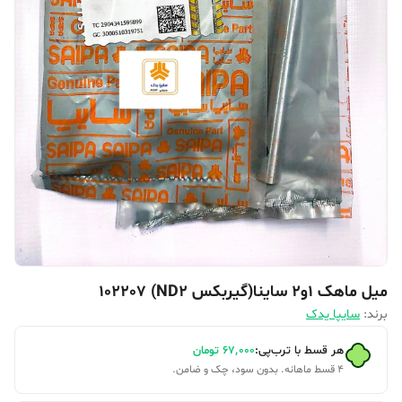
میل ماهک ۱و۲ ساینا(گیربکس ND2) 102207
برند:
سایپا یدک
هر قسط با ترب‌پی:
۶۷٬۰۰۰
تومان
۴ قسط ماهانه. بدون سود، چک و ضامن.