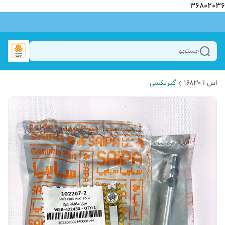
36802036
جستجو
اس آ ۱۶۸۳۰
گیربکسی