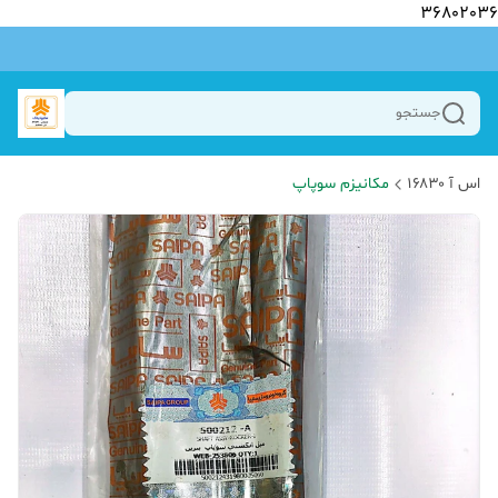
36802036
جستجو
اس آ ۱۶۸۳۰
مکانیزم سوپاپ