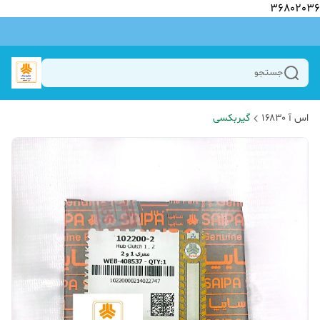
36802036
جستجو
اس آ ۱۶۸۳۰
گیربکسی