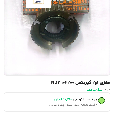
مغزی ۱و۲ گیربکس 102200 ND2
برند:
سایپا یدک
هر قسط با ترب‌پی:
۹۶٬۲۵۰
تومان
۴ قسط ماهانه. بدون سود، چک و ضامن.