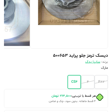
دیسک ترمز جلو پراید 500653
برند:
سایپا یدک
مارک
CS4
4
P87
هر قسط با ترب‌پی:
۲۶۴٬۵۰۰
تومان
۴ قسط ماهانه. بدون سود، چک و ضامن.