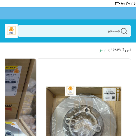
36802036
جستجو
اس آ ۱۶۸۳۰
ترمز