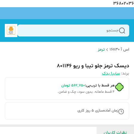
36802036
جستجو
اس آ ۱۶۸۳۰
ترمز
دیسک ترمز جلو تیبا و ریو 801146
برند:
سایپا یدک
هر قسط با ترب‌پی:
۵۶۲٬۷۵۰
تومان
۴ قسط ماهانه. بدون سود، چک و ضامن.
زمان آماده‌سازی
5
روز کاری
نظرات کاربران