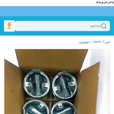
36802036
جستجو
اس آ ۱۶۸۳۰
موتوری