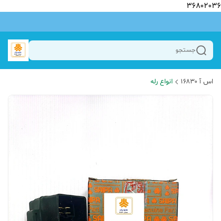
36802036
جستجو
اس آ ۱۶۸۳۰
انواع رله