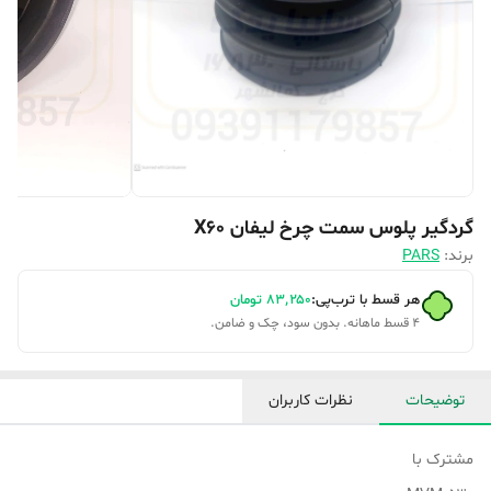
گردگیر پلوس سمت چرخ لیفان X60
برند:
PARS
هر قسط با ترب‌پی:
۸۳٬۲۵۰
تومان
۴ قسط ماهانه. بدون سود، چک و ضامن.
توضیحات
نظرات کاربران
مشترک با