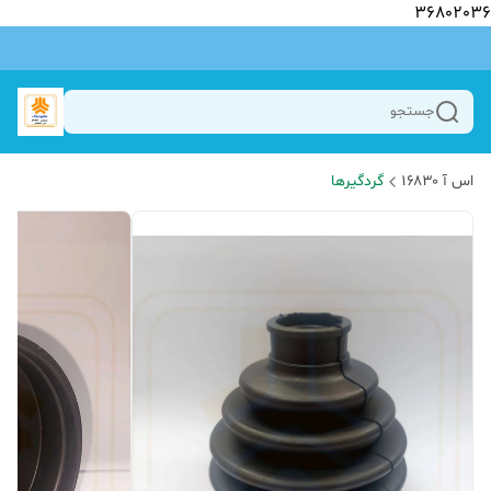
36802036
جستجو
اس آ ۱۶۸۳۰
گردگیرها