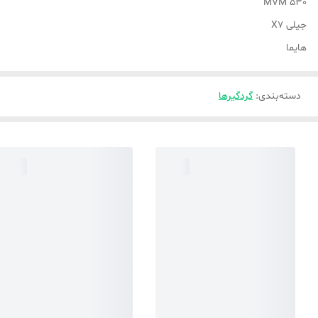
MVM 530
جیلی X7
هایما
دسته‌بندی
:
گردگیرها