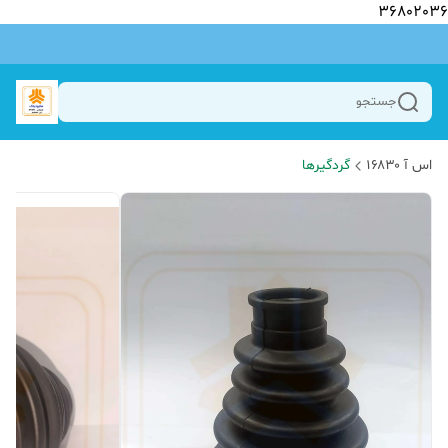
36802036
جستجو
اس آ ۱۶۸۳۰
گردگیرها