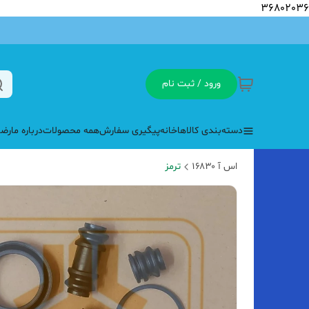
36802036
ورود / ثبت نام
دسته‌بندی کالاها
خانه
پیگیری سفارش
همه محصولات
درباره ما
رضا
اس آ ۱۶۸۳۰
ترمز