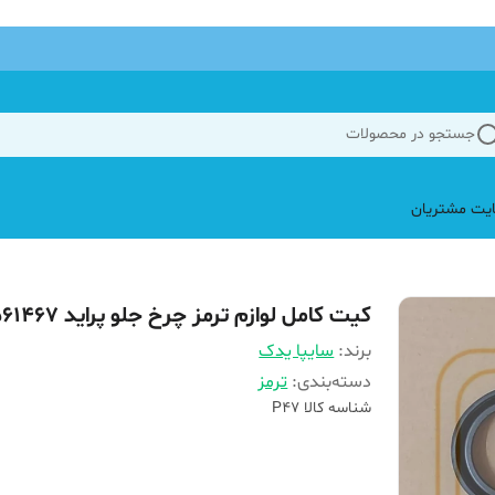
جستجو در محصولات
یت مشتریان
کیت کامل لوازم ترمز چرخ جلو پراید 561467
برند:
سایپا یدک
دسته‌بندی
:
ترمز
شناسه کالا
P47