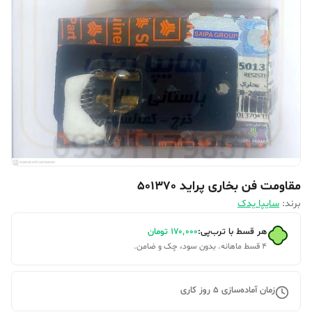
مقاومت فن بخاری پراید 501370
برند:
سایپا یدک
هر قسط با ترب‌پی:
۱۷۰٬۰۰۰
تومان
۴ قسط ماهانه. بدون سود، چک و ضامن.
زمان آماده‌سازی
5
روز کاری