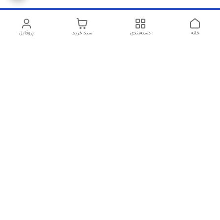
خانه
دسته‌بندی
سبد خرید
پروفایل
دسترسی سریع
تماس با ما
شکایات
سیاست حریم خصوصی
قوانین و مقررات
در صورت مشکل در خرید میتوانید با شماره های زیر ارتباط برقرار کنید
09193772206(تماس صوتی)