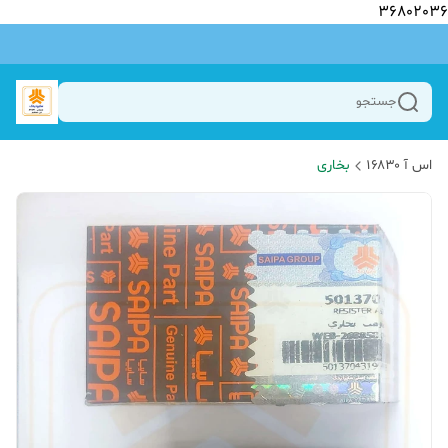
36802036
جستجو
اس آ ۱۶۸۳۰
بخاری